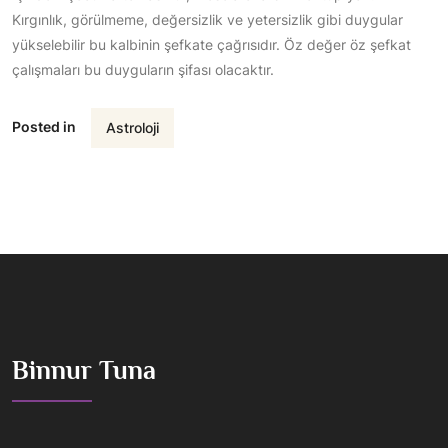
Kırgınlık, görülmeme, değersizlik ve yetersizlik gibi duygular
yükselebilir bu kalbinin şefkate çağrısıdır. Öz değer öz şefkat
çalışmaları bu duyguların şifası olacaktır.
Posted in
Astroloji
Binnur Tuna