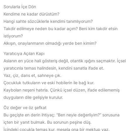
Sorularla İçe Dön
Kendime ne kadar dürüstüm?
Hangi sahte sözcüklerle kendimi tanımlıyorum?
Takdir edilmeye neden bu kadar açım? Beni kim takdir etsin
istiyorum?
Alkışın, onaylanmanın olmadığı yerde ben kimim?
Yaratıcıya Açılan Kapı
Aslanın en yüce hali gösteriş değil, otantik ışığını saçmaktır. İçsel
yaratıcınla temas halindesin, kendini sanatla ifade et.
Yaz, çiz, dans et, sahneye çık.
Çocukluk tutkuların ve eski hobilerin ile bağ kur.
Kaybolan neşeni hatırla. Çünkü içsel düzen, ifade edilememiş
duyguların dile gelişiyle kurulur.
Öz değer ve öz şefkat
Bu geçişte en derin ihtiyaç: “Ben neyle değerliyim?” sorusuna
içten bir yanıt bulmak. Bu sorunun peşine düş.
İçindeki çocukla temas kur, mesela ona bir mektup yaz.